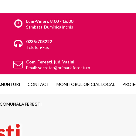
Luni-Vineri: 8:00 - 16:00
Sambata-Duminica inchis
0235/708222
Telefon-Fax
Com. Ferești, jud. Vaslui
Email: secretar@primariaferesti.ro
ANUNTURI
CONTACT
MONITORUL OFICIAL LOCAL
PROIE
 COMUNALĂ FEREȘTI
ti