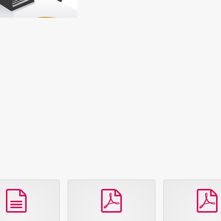
document
pdf